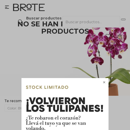

Buscar productos
NO SE HAN RECUPERADO
PRODUCTOS
¡Lo sentimos! No hay productos en esta
sección.
Inténtalo nuevamente con otros criterios de filtrado o busca en
otras secciones de nuestro catálogo.

Filtrando por:
Orquídeas
Color:
Blanco
Quitar filtros
Te recomendamos quitar:
Color:
Blanco