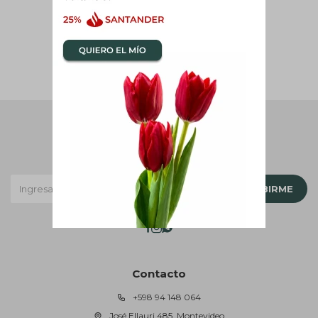
Newsletter
¡Suscribite y recibí todas nuestras novedades!
SUSCRIBIRME



Contacto
+598 94 148 064
José Ellauri 485, Montevideo