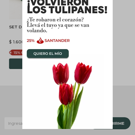
SET DE HERRAMIENTAS
$
1.600
$
1.360
Newsletter
¡Suscribite y recibí todas nuestras novedades!
SUSCRIBIRME