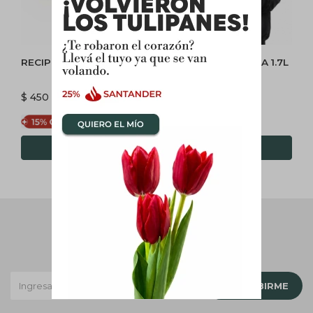
RECIPIENTES CON TAPA
REGADERA PLASTICA 1.7L
$
450
$
650
$
383
$
553
Newsletter
¡Suscribite y recibí todas nuestras novedades!
SUSCRIBIRME