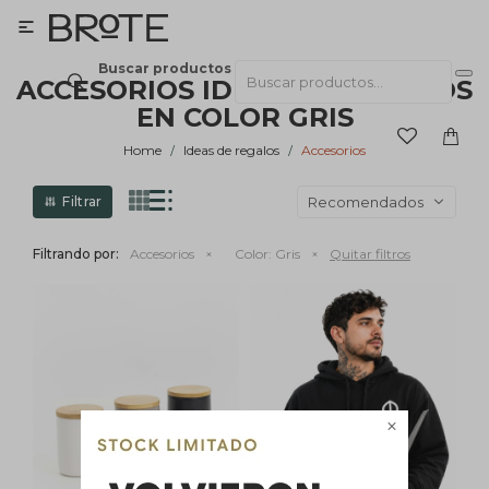

Buscar productos
ACCESORIOS IDEAS DE REGALOS
EN COLOR GRIS
Home
Ideas de regalos
Accesorios
Recomendados
Filtrando por:
Accesorios
Color:
Gris
Quitar filtros
