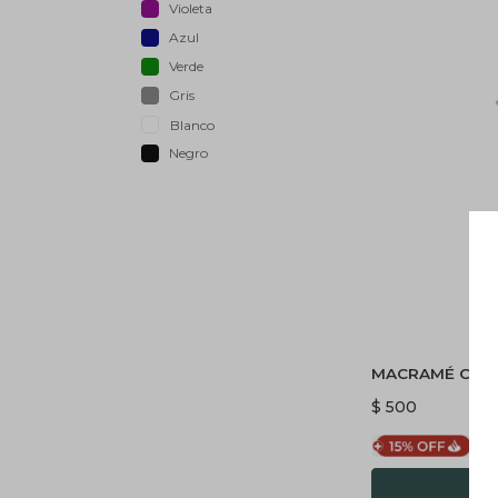
Violeta
Azul
Verde
Gris
Blanco
Negro
MACRAMÉ COL
$
500
$
4