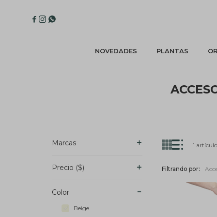



NOVEDADES
PLANTAS
OR
ACCESO
Marcas
1 artícul
Precio
($)
Filtrando por:
Acce
Color
Beige